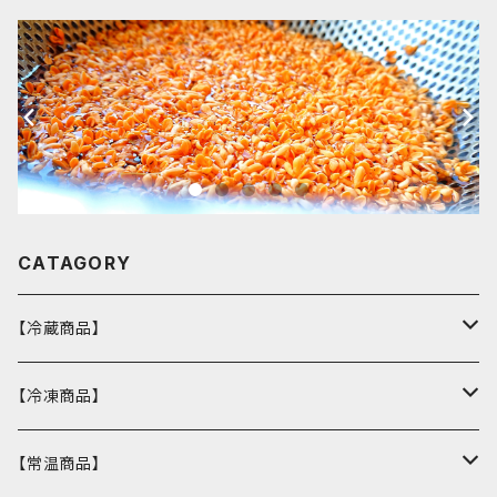
CATAGORY
【冷蔵商品】
バスクチーズケーキ
【冷凍商品】
ウィークエンドシトロン
カヌレ
【常温商品】