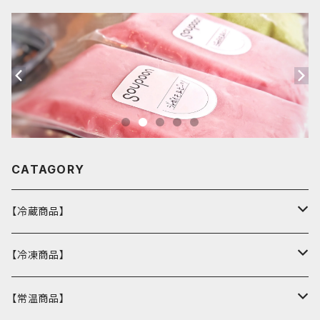
CATAGORY
【冷蔵商品】
バスクチーズケーキ
【冷凍商品】
ウィークエンドシトロン
カヌレ
【常温商品】