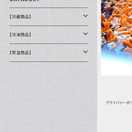
【冷蔵商品】
バスクチーズケーキ
【冷凍商品】
ウィークエンドシトロン
カヌレ
【常温商品】
冷凍おまかせスープ
ウクライナマカロン
バターチキンカレー
Spoonエコバッグ
マカロン
バーニャカウダソース
プライバシーポ
竹炭
ウクライナマカロン
おち
マカロン