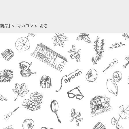
商品】
マカロン
おち