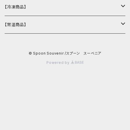
バスクチーズケーキ
【冷凍商品】
ウィークエンドシトロン
カヌレ
【常温商品】
冷凍おまかせスープ
ウクライナマカロン
バターチキンカレー
Spoonエコバッグ
© Spoon Souvenir /スプーン スーベニア
マカロン
バーニャカウダソース
Powered by
竹炭
ウクライナマカロン
おち
マカロン