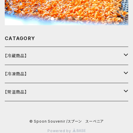
CATAGORY
【冷蔵商品】
バスクチーズケーキ
【冷凍商品】
ウィークエンドシトロン
カヌレ
【常温商品】
冷凍おまかせスープ
ウクライナマカロン
バターチキンカレー
Spoonエコバッグ
© Spoon Souvenir /スプーン スーベニア
マカロン
バーニャカウダソース
Powered by