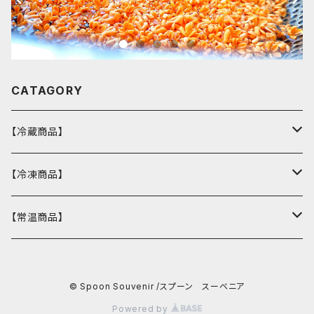
CATAGORY
【冷蔵商品】
バスクチーズケーキ
【冷凍商品】
ウィークエンドシトロン
カヌレ
【常温商品】
冷凍おまかせスープ
ウクライナマカロン
バターチキンカレー
Spoonエコバッグ
© Spoon Souvenir /スプーン スーベニア
マカロン
バーニャカウダソース
Powered by