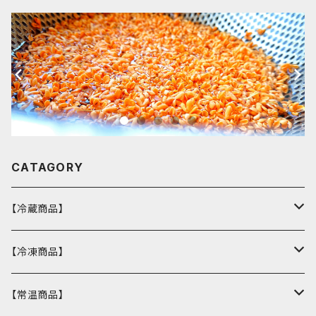
CATAGORY
【冷蔵商品】
バスクチーズケーキ
【冷凍商品】
ウィークエンドシトロン
カヌレ
【常温商品】