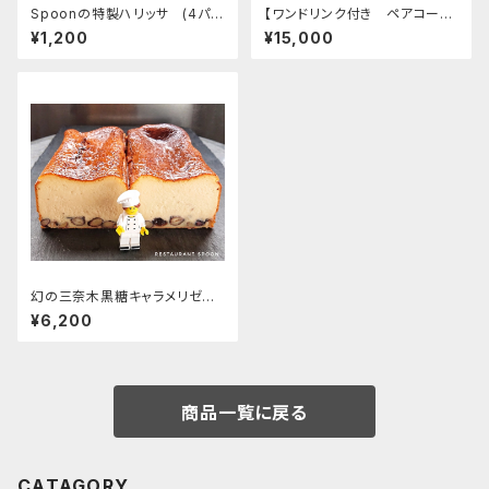
Spoonの特製ハリッサ (4パッ
【ワンドリンク付き ペアコース
ク入り)
お食事券 ￥15.000ギフト】
¥1,200
¥15,000
幻の三奈木黒糖キャラメリゼの
バスクチーズケーキ【2本入りギ
¥6,200
フト包装】
商品一覧に戻る
CATAGORY