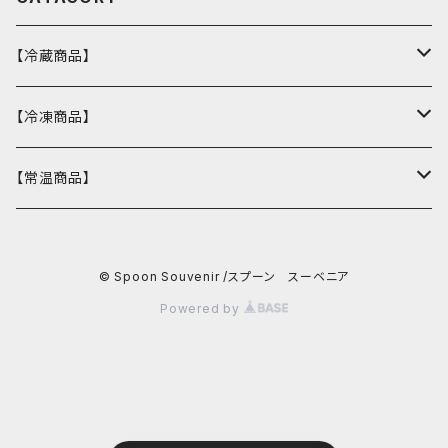
【冷蔵商品】
バスクチーズケーキ
【冷凍商品】
ウィークエンドシトロン
カヌレ
【常温商品】
冷凍おまかせスープ
ウクライナマカロン
バターチキンカレー
Spoonエコバッグ
© Spoon Souvenir /スプーン スーベニア
マカロン
バーニャカウダソース
Powered by
竹炭
ウクライナマカロン
おち
マカロン