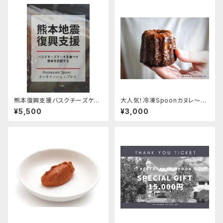
熊本復興支援バスクチーズケー
大人気！冷凍Spoonカヌレ〜si
キ
nce 2012〜 (6個セット)
¥5,500
¥3,000