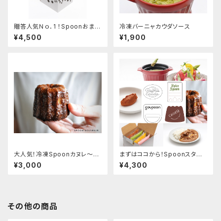
贈答人気Ｎｏ．1 ！Spoonおまか
冷凍バーニャカウダソース
せスープセット
¥4,500
¥1,900
大人気！冷凍Spoonカヌレ〜si
まずはココから！Spoonスター
nce 2012〜 (6個セット)
ターBOX (Vol.1)
¥3,000
¥4,300
その他の商品