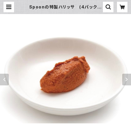
Spoonの特製ハリッサ (4パック入
り) | Spoon Souvenir /スプーン
スーベニア