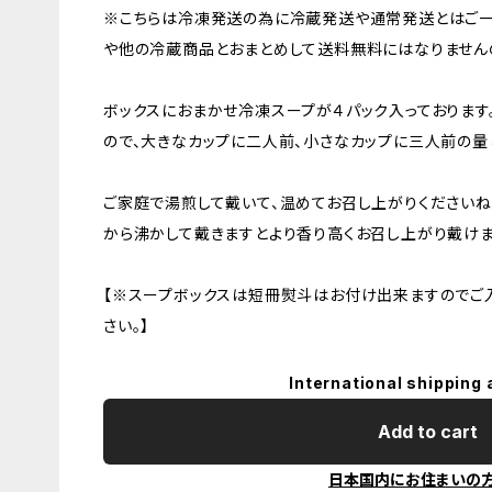
※こちらは冷凍発送の為に冷蔵発送や通常発送とはご
や他の冷蔵商品とおまとめして送料無料にはなりません
ボックスにおまかせ冷凍スープが４パック入っております。
ので、大きなカップに二人前、小さなカップに三人前の量
ご家庭で湯煎して戴いて、温めてお召し上がりください
から沸かして戴きますとより香り高くお召し上がり戴けま
【※スープボックスは短冊熨斗はお付け出来ますのでご
さい。】
International shipping 
Add to cart
日本国内にお住まいの