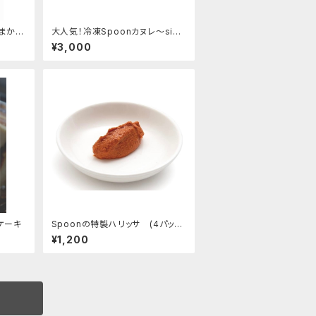
おまかせ
大人気！冷凍Spoonカヌレ〜sinc
e 2012〜 (6個セット)
¥3,000
ケーキ
Spoonの特製ハリッサ (4パック
入り)
¥1,200