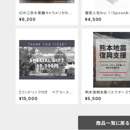
幻の三奈木黒糖キャラメリゼのバ
贈答人気Ｎｏ．1 ！Spoon
スクチーズケーキ【2本入りギフト
スープセット
¥6,200
¥4,500
包装】
【ワンドリンク付き ペアコースお
熊本復興支援バスクチーズ
食事券 ￥15.000ギフト】
¥15,000
¥5,500
商品一覧に戻る