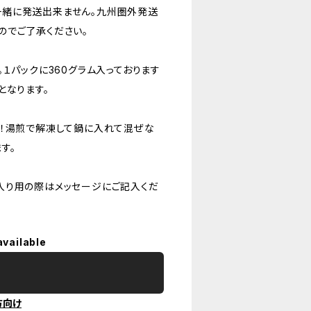
一緒に発送出来ません。九州圏外発送
のでご了承ください。
１パックに360グラム入っております
となります。
ね！湯煎で解凍して鍋に入れて混ぜな
す。
入り用の際はメッセージにご記入くだ
available
方向け